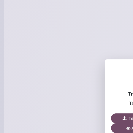
T
Ta
Tél
A