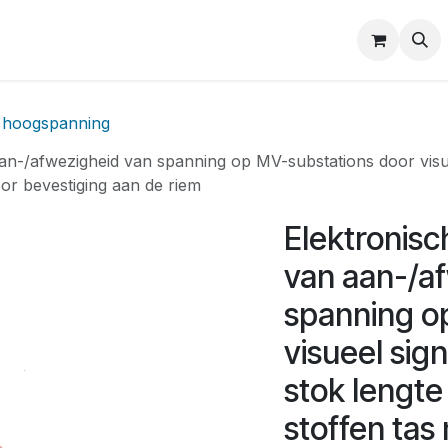
Produkten
Shop
Catalogi
About BINAME
Contact
 hoogspanning
aan-/afwezigheid van spanning op MV-substations door visue
or bevestiging aan de riem
Elektronisc
van aan-/a
spanning o
visueel sig
stok lengte
stoffen tas