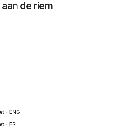
 aan de riem
n
et - ENG
t - FR