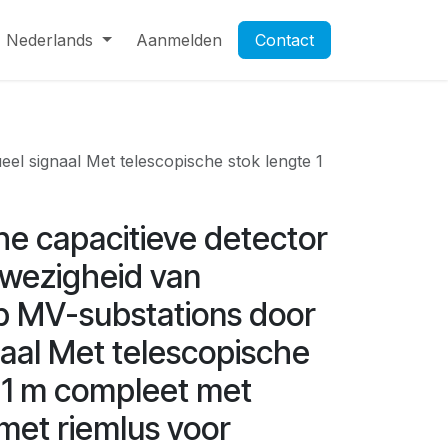
Nederlands
Afspraak
Opening van een zakelijke rekening
Aanmelden
Contact
el signaal Met telescopische stok lengte 1
he capacitieve detector
fwezigheid van
p MV-substations door
naal Met telescopische
 1 m compleet met
 met riemlus voor