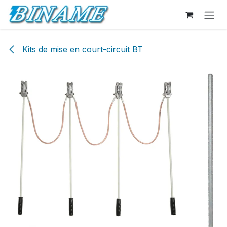
Se rendre au contenu
Kits de mise en court-circuit BT