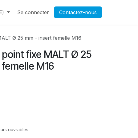
E)
Contactez-nous
Se connecter
Rendez-vous
Contactez-nous
Ouverture d'un compte pr
MALT Ø 25 mm - insert femelle M16
point fixe MALT Ø 25
 femelle M16
jours ouvrables