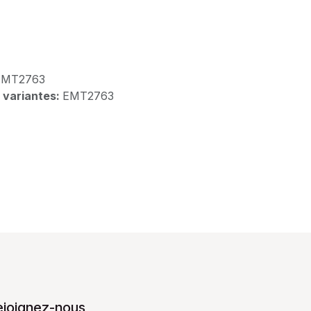
EMT2763
 variantes:
EMT2763
ejoignez-nous