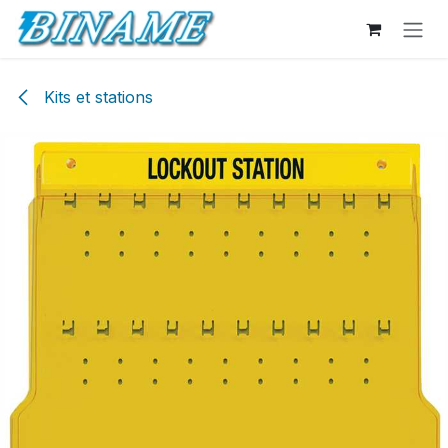
Se rendre au contenu
Kits et stations