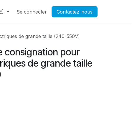
E)
Contactez-nous
Se connecter
Rendez-vous
Contactez-nous
Ouverture d'un compte pr
ectriques de grande taille (240-550V)
de consignation pour
riques de grande taille
)