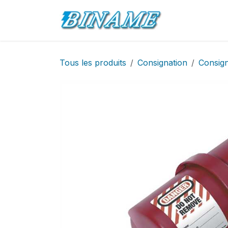
Se rendre au contenu
Accueil
Pro
Tous les produits
Consignation
Consign