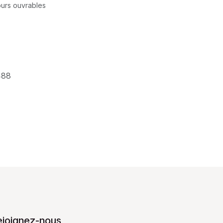
jours ouvrables
488
ejoignez-nous