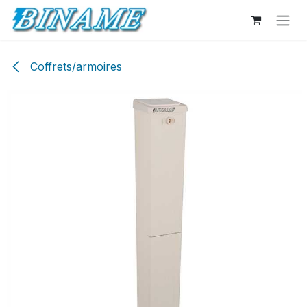
Se rendre au contenu
Coffrets/armoires