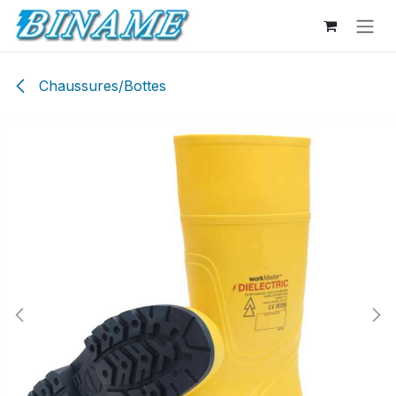
Se rendre au contenu
Chaussures/Bottes