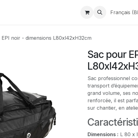
duits
Webshop
Catalogues
À propos de BINAME
Français (B
 EPI noir - dimensions L80xl42xH32cm
Sac pour EP
L80xl42xH
Sac professionnel con
transport d’équipemen
grand volume, ses n
renforcée, il est parf
sur chantier, en atelie
Caractérist
Dimensions :
L 80 x 