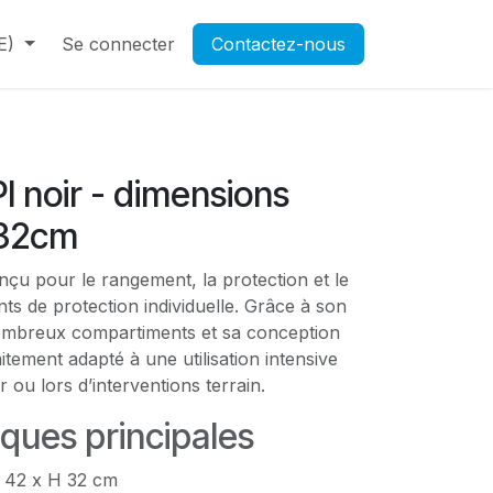
E)
Contactez-nous
Se connecter
Rendez-vous
Contactez-nous
Ouverture d'un compte pr
I noir - dimensions
32cm
çu pour le rangement, la protection et le
ts de protection individuelle. Grâce à son
ombreux compartiments et sa conception
aitement adapté à une utilisation intensive
r ou lors d’interventions terrain.
iques principales
l 42 x H 32 cm