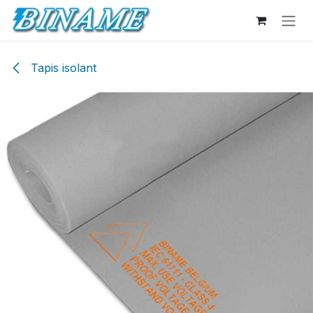
Se rendre au contenu
Tapis isolant