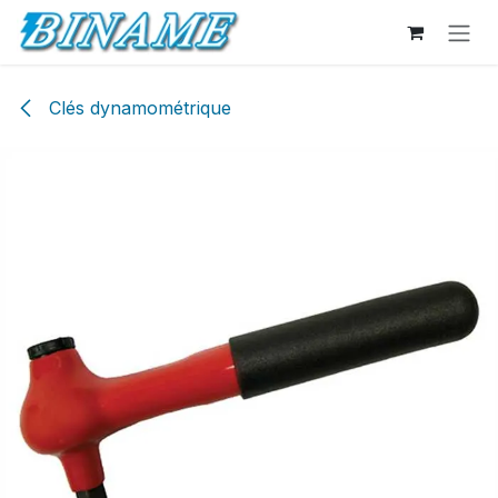
Se rendre au contenu
Clés dynamométrique