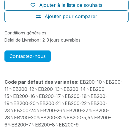
Ajouter à la liste de souhaits
Ajouter pour comparer
Conditions générales
Délai de Livraison : 2-3 jours ouvrables
Contactez-nous
Code par défaut des variantes:
EB200-10␞EB200-
11␞EB200-12␞EB200-13␞EB200-14␞EB200-
15␞EB200-16␞EB200-17␞EB200-18␞EB200-
19␞EB200-20␞EB200-21␞EB200-22␞EB200-
23␞EB200-24␞EB200-26␞EB200-27␞EB200-
28␞EB200-30␞EB200-32␞EB200-5,5␞EB200-
6␞EB200-7␞EB200-8␞EB200-9