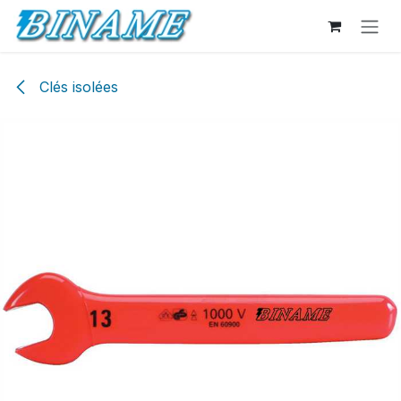
Se rendre au contenu
Clés isolées