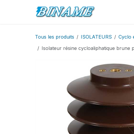
Se rendre au contenu
Accueil
Pro
Tous les produits
ISOLATEURS
Cyclo 
Isolateur résine cycloaliphatique bru