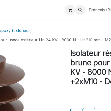
duits
Webshop
Catalogues
À propos de BINAME
Français (B
epoxy (extérieur)
ne pour usage extérieur Un 24 KV - 8000 N - Ht 210 mm - 
Isolateur r
brune pour
KV - 8000 
+2xM10 - 