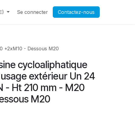
E)
Contactez-nous
Se connecter
Rendez-vous
Contactez-nous
Ouverture d'un compte pr
M20 +2xM10 - Dessous M20
ésine cycloaliphatique
 usage extérieur Un 24
N - Ht 210 mm - M20
Dessous M20