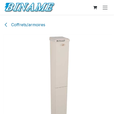
Se rendre au contenu
Coffrets/armoires