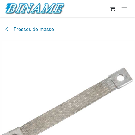
Se rendre au contenu
Tresses de masse