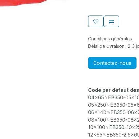
Conditions générales
Délai de Livraison : 2-3 
Contactez-nous
Code par défaut des
04x65␞EB350-05x1
05x250␞EB350-05x
06x140␞EB350-06x
08x100␞EB350-08x
10x100␞EB350-10x2
12x65␞EB350-2,5x6