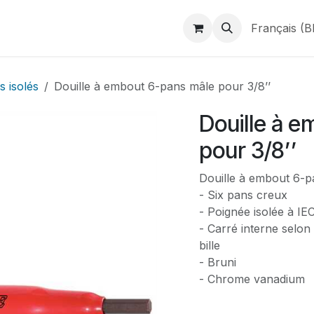
duits
Webshop
Catalogues
À propos de BINAME
Français (B
s isolés
Douille à embout 6-pans mâle pour 3/8’’
Douille à 
pour 3/8’’
Douille à embout 6-p
- Six pans creux
- Poignée isolée à I
- Carré interne selon
bille
- Bruni
- Chrome vanadium