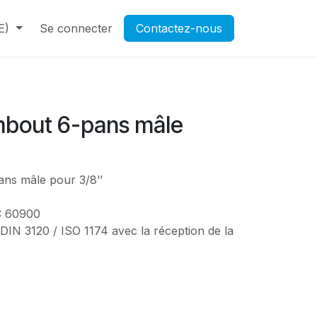
E)
Contactez-nous
Se connecter
Rendez-vous
Contactez-nous
Ouverture d'un compte pr
embout 6-pans mâle
ans mâle pour 3/8’’
EC 60900
 DIN 3120 / ISO 1174 avec la réception de la