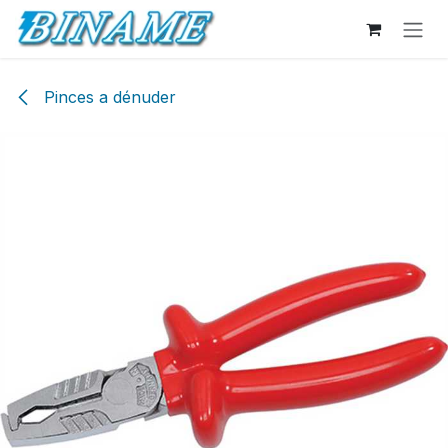
Se rendre au contenu
Pinces a dénuder