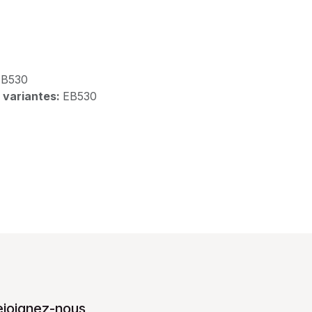
EB530
 variantes:
EB530
ejoignez-nous