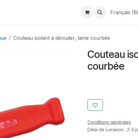
duits
Webshop
Catalogues
À propos de BINAME
Français (B
aux
Couteau isolant a dénuder, lame courbée
Couteau iso
courbée
Conditions générales
Délai de Livraison : 2-3 