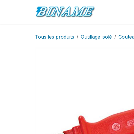
Se rendre au contenu
Accueil
Pro
Tous les produits
Outillage isolé
Coute