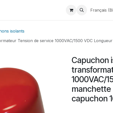
duits
Webshop
Catalogues
À propos de BINAME
Français (B
ons isolants
nsformateur Tension de service 1000VAC/1500 VDC Longue
Capuchon is
transformat
1000VAC/1
manchette
capuchon 