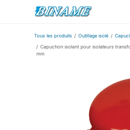
Se rendre au contenu
Accueil
Pro
Tous les produits
Outillage isolé
Capuch
Capuchon isolant pour isolateurs tra
mm