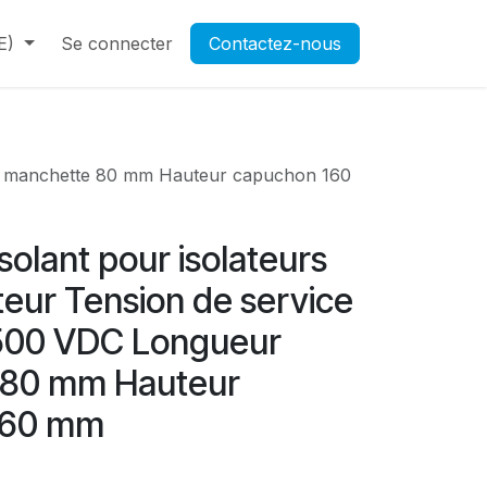
E)
Contactez-nous
Se connecter
Rendez-vous
Contactez-nous
Ouverture d'un compte pr
ur manchette 80 mm Hauteur capuchon 160
olant pour isolateurs
eur Tension de service
500 VDC Longueur
 80 mm Hauteur
160 mm