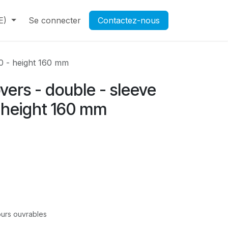
E)
Contactez-nous
Se connecter
Rendez-vous
Contactez-nous
Ouverture d'un compte pr
80 - height 160 mm
overs - double - sleeve
- height 160 mm
jours ouvrables