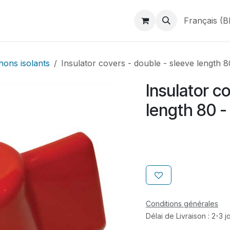
duits
Webshop
Catalogues
À propos de BINAME
Français (B
ons isolants
Insulator covers - double - sleeve length 
Insulator c
length 80 
Conditions générales
Délai de Livraison : 2-3 