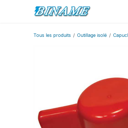
Se rendre au contenu
Accueil
Pro
Tous les produits
Outillage isolé
Capuch