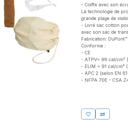
- Coiffe avec son écr
La technologie de pro
grande plage de visibil
- Livré sac cotton pou
avec son sac de tran
Fabrication: DuPont
Conforme :
- CE
- ATPV= 99 cal/cm² 
- ELIM = 91 cal/cm² 
- APC 2 (selon EN 61
- NFPA 70E - CSA Z