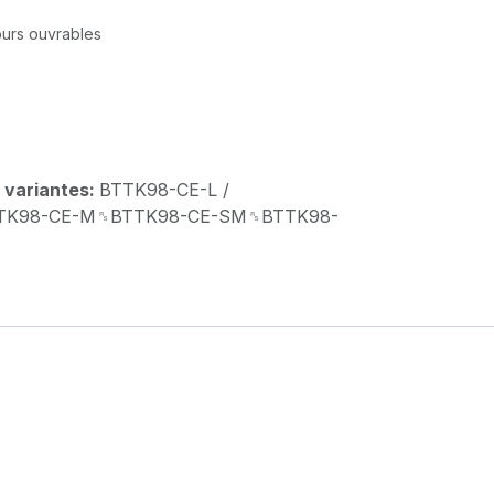
jours ouvrables
 variantes:
BTTK98-CE-L /
TK98-CE-M␞BTTK98-CE-SM␞BTTK98-