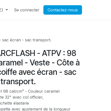
E)
Contactez-nous
Se connecter
Rendez-vous
Contactez-nous
Ouverture d'un compte pr
 sac écran - sac transport.
RCFLASH - ATPV : 98
aramel - Veste - Côte à
coiffe avec écran - sac
 transport.
98 cal/cm² - Couleur caramel
e 32" avec col officier,
chette élastane
lopette avec ajustement de la longueur