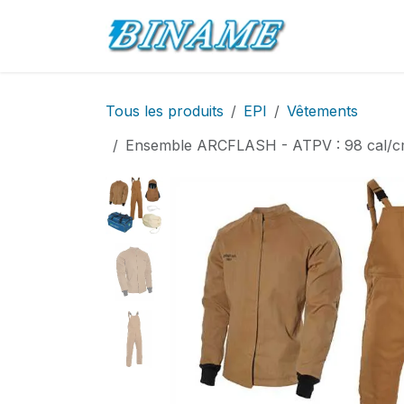
Se rendre au contenu
Accueil
Pro
Tous les produits
EPI
Vêtements
Ensemble ARCFLASH - ATPV : 98 cal/cm² -