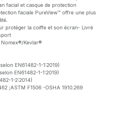
an facial et casque de protection
tection faciale PureView™ offre une plus
ité.
r protéger la coiffe et son écran- Livré
sport
™ Nomex®/Kevlar®
(selon EN61482-1-1:2019)
(selon EN61482-1-1:2019)
482-1-2:2014)
462 ;ASTM F1506 -OSHA 1910.269