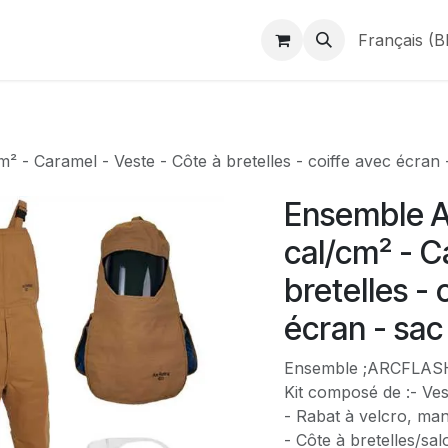
duits
Webshop
Catalogues
À propos de BINAME
Français (B
 Caramel - Veste - Côte à bretelles - coiffe avec écran -
Ensemble A
cal/cm² - C
bretelles - 
écran - sac
Ensemble ;ARCFLASH 
Kit composé de :- Vest
- Rabat à velcro, man
- Côte à bretelles/sa