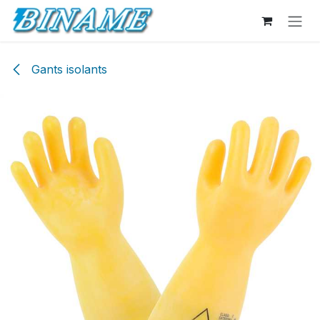
Se rendre au contenu
Gants isolants