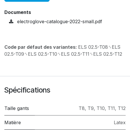
Documents
electroglove-catalogue-2022-small.pdf
Code par défaut des variantes:
ELS 02.5-T08␞ELS
02.5-T09␞ELS 02.5-T10␞ELS 02.5-T11␞ELS 02.5-T12
Spécifications
Taille gants
T8
,
T9
,
T10
,
T11
,
T12
Matière
Latex