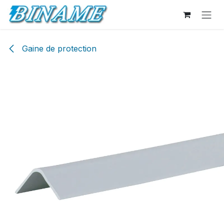
Se rendre au contenu
Gaine de protection