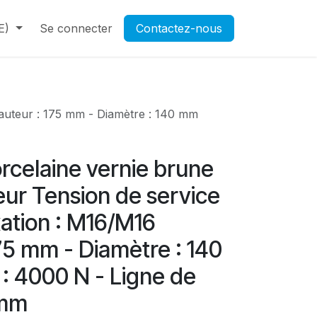
E)
Contactez-nous
Se connecter
Rendez-vous
Contactez-nous
Ouverture d'un compte pr
Hauteur : 175 mm - Diamètre : 140 mm
orcelaine vernie brune
eur Tension de service
ixation : M16/M16
75 mm - Diamètre : 140
: 4000 N - Ligne de
 mm