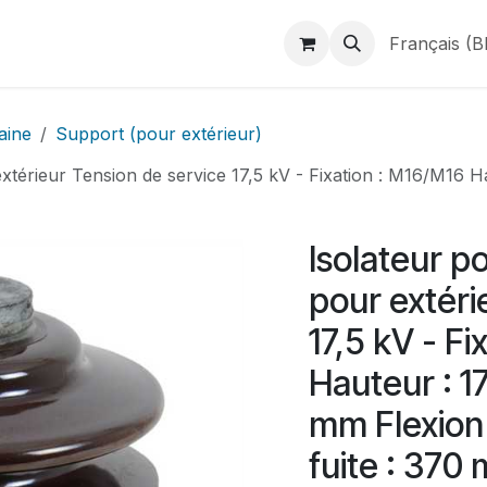
duits
Webshop
Catalogues
À propos de BINAME
Français (B
aine
Support (pour extérieur)
extérieur Tension de service 17,5 kV - Fixation : M16/M16 
Isolateur p
pour extéri
17,5 kV - F
Hauteur : 1
mm Flexion 
fuite : 370