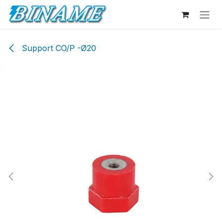
Se rendre au contenu
Support CO/P -Ø20