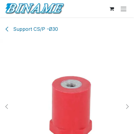
Se rendre au contenu
Support CS/P -Ø30