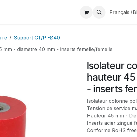
duits
Webshop
Catalogues
À propos de BINAME
Français (B
rre
Support CT/P -Ø40
5 mm - diamètre 40 mm - inserts femelle/femelle
Isolateur c
hauteur 45
- inserts f
Isolateur colonne po
Tension de service m
Hauteur 45 mm - Dia
Inserts acier zingué 
Conforme RoHS free