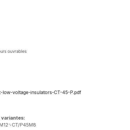
jours ouvrables
low-voltage-insulators-CT-45-P.pdf
 variantes:
5M12␞CT/P45M8