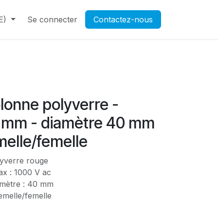
E)
Contactez-nous
Se connecter
Rendez-vous
Contactez-nous
Ouverture d'un compte pr
olonne polyverre -
 mm - diamètre 40 mm
emelle/femelle
lyverre rouge
ax : 1000 V ac
mètre : 40 mm
femelle/femelle