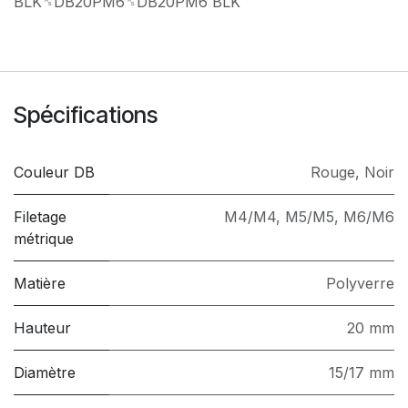
BLK␞DB20PM6␞DB20PM6 BLK
Spécifications
Couleur DB
Rouge
,
Noir
Filetage
M4/M4
,
M5/M5
,
M6/M6
métrique
Matière
Polyverre
Hauteur
20 mm
Diamètre
15/17 mm