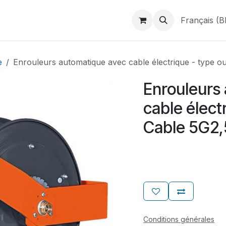
duits
Webshop
Catalogues
À propos de BINAME
Français (B
e
Enrouleurs automatique avec cable électrique - type 
Enrouleurs
cable élect
Cable 5G2,
Conditions générales