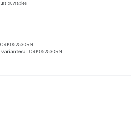
jours ouvrables
LO4K052530RN
 variantes:
LO4K052530RN