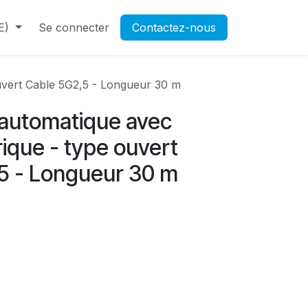
E)
Contactez-nous
Se connecter
Rendez-vous
Contactez-nous
Ouverture d'un compte pr
ouvert Cable 5G2,5 - Longueur 30 m
 automatique avec
rique - type ouvert
5 - Longueur 30 m