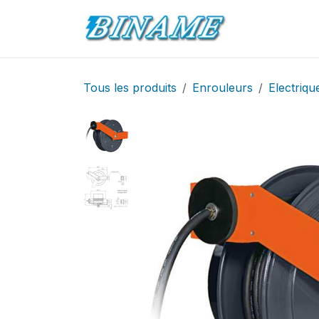
Se rendre au contenu
Accueil
Pro
Tous les produits
Enrouleurs
Electriqu