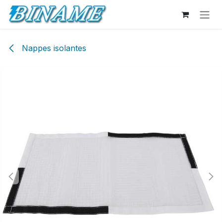
Se rendre au contenu
Nappes isolantes