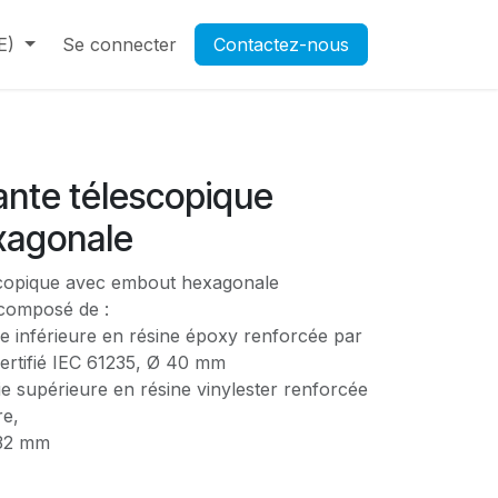
E)
Contactez-nous
Se connecter
Rendez-vous
Contactez-nous
Ouverture d'un compte pr
ante télescopique
xagonale
scopique avec embout hexagonale
composé de :
e inférieure en résine époxy renforcée par
 certifié IEC 61235, Ø 40 mm
e supérieure en résine vinylester renforcée
re,
 32 mm