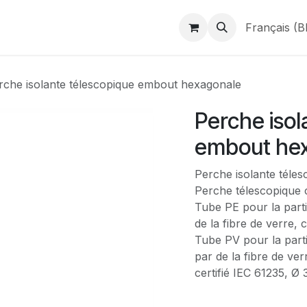
duits
Webshop
Catalogues
À propos de BINAME
Français (B
rche isolante télescopique embout hexagonale
Perche isol
embout he
Perche isolante téle
Perche télescopique 
Tube PE pour la parti
de la fibre de verre,
Tube PV pour la parti
par de la fibre de ver
certifié IEC 61235, Ø