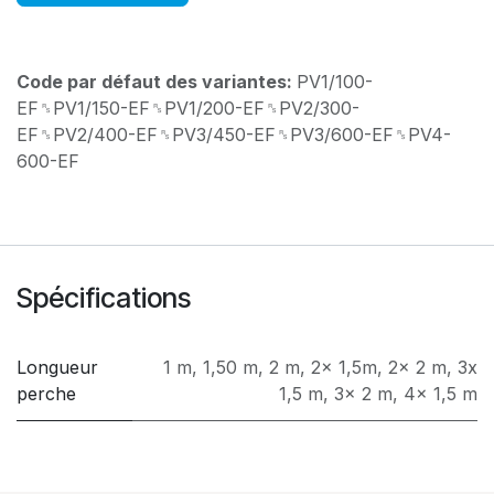
Code par défaut des variantes:
PV1/100-
EF␞PV1/150-EF␞PV1/200-EF␞PV2/300-
EF␞PV2/400-EF␞PV3/450-EF␞PV3/600-EF␞PV4-
600-EF
Spécifications
Longueur
1 m
,
1,50 m
,
2 m
,
2x 1,5m
,
2x 2 m
,
3x
perche
1,5 m
,
3x 2 m
,
4x 1,5 m