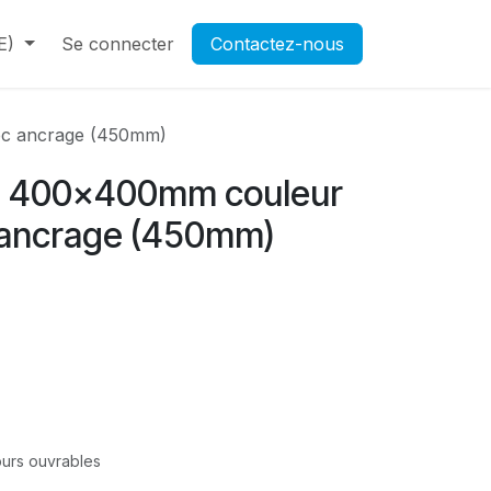
E)
Contactez-nous
Se connecter
Rendez-vous
Contactez-nous
Ouverture d'un compte pr
ec ancrage (450mm)
te 400x400mm couleur
 ancrage (450mm)
jours ouvrables