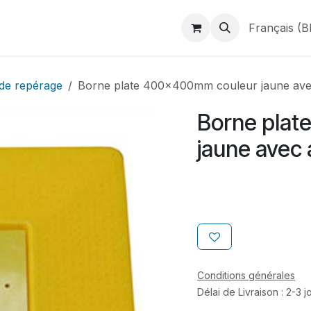
duits
Webshop
Catalogues
À propos de BINAME
Français (B
de repérage
Borne plate 400x400mm couleur jaune av
Borne pla
jaune avec
Conditions générales
Délai de Livraison : 2-3 