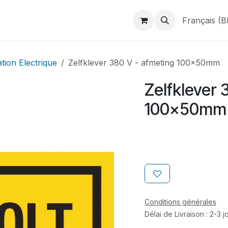
duits
Webshop
Catalogues
À propos de BINAME
Français (B
ation Electrique
Zelfklever 380 V - afmeting 100x50mm
Zelfklever 
100x50mm
Conditions générales
Délai de Livraison : 2-3 