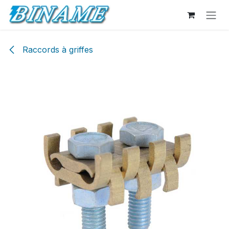
Se rendre au contenu
Raccords à griffes