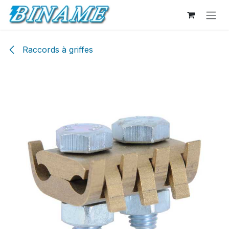
Se rendre au contenu
Raccords à griffes