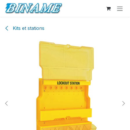
Se rendre au contenu
Kits et stations