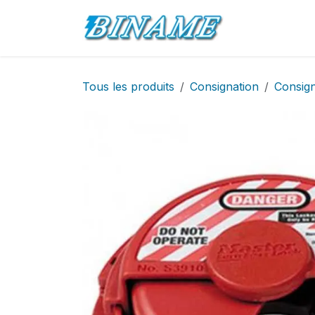
Se rendre au contenu
Accueil
Pro
Tous les produits
Consignation
Consign