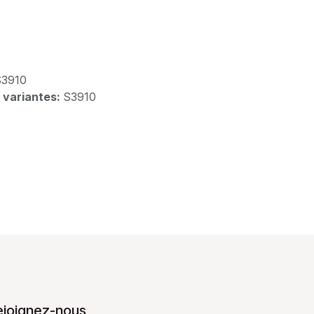
S3910
 variantes:
S3910
ejoignez-nous