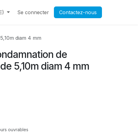
E)
Contactez-nous
Se connecter
Rendez-vous
Contactez-nous
Ouverture d'un compte pr
e 5,10m diam 4 mm
ondamnation de
r de 5,10m diam 4 mm
jours ouvrables