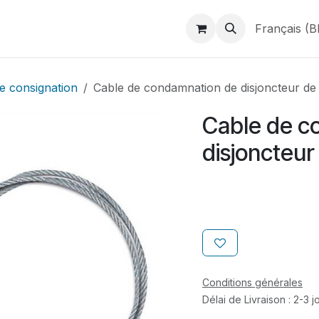
duits
Webshop
Catalogues
À propos de BINAME
Français (B
e consignation
Cable de condamnation de disjoncteur d
Cable de c
disjoncteu
Conditions générales
Délai de Livraison : 2-3 