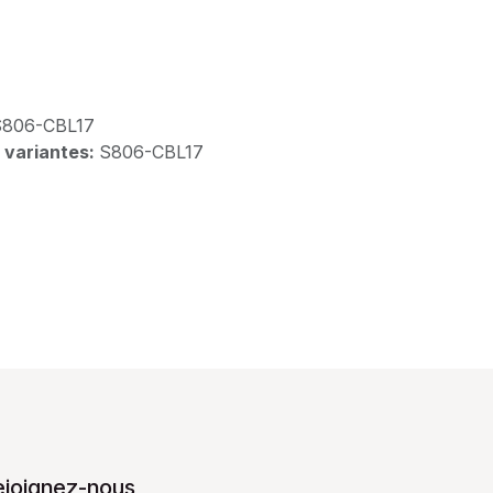
S806-CBL17
 variantes:
S806-CBL17
ejoignez-nous