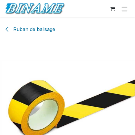
Se rendre au contenu
Ruban de balisage