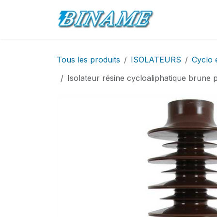
Se rendre au contenu
Accueil
Pro
Tous les produits
ISOLATEURS
Cyclo 
Isolateur résine cycloaliphatique bru