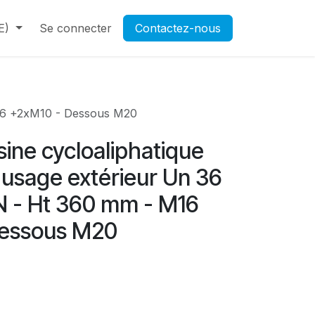
E)
Contactez-nous
Se connecter
Rendez-vous
Contactez-nous
Ouverture d'un compte pr
M16 +2xM10 - Dessous M20
ésine cycloaliphatique
 usage extérieur Un 36
N - Ht 360 mm - M16
Dessous M20