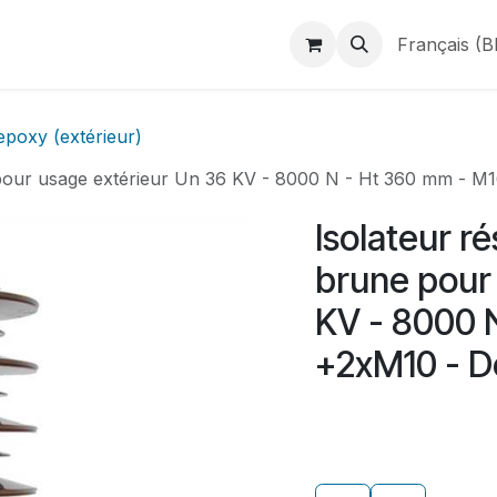
duits
Webshop
Catalogues
À propos de BINAME
Français (B
epoxy (extérieur)
ne pour usage extérieur Un 36 KV - 8000 N - Ht 360 mm - 
Isolateur r
brune pour
KV - 8000 
+2xM10 - 