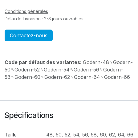
Conditions générales
Délai de Livraison : 2-3 jours ouvrables
Contactez-nous
Code par défaut des variantes:
Godern-48␞Godern-
50␞Godern-52␞Godern-54␞Godern-56␞Godern-
58␞Godern-60␞Godern-62␞Godern-64␞Godern-66
Spécifications
Taille
48
,
50
,
52
,
54
,
56
,
58
,
60
,
62
,
64
,
66