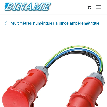
Se rendre au contenu
Multimètres numériques à pince ampèremétrique