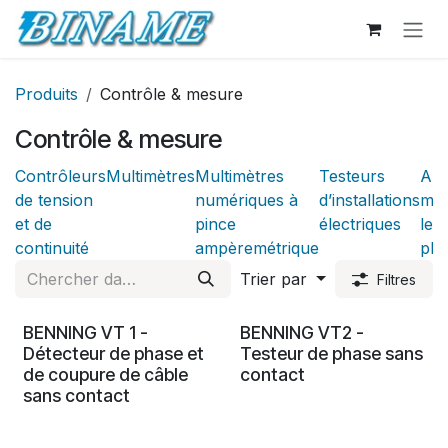
Se rendre au contenu
Produits
Contrôle & mesure
Contrôle & mesure
Contrôleurs
Multimètres
Multimètres
Testeurs
App
de tension
numériques à
d’installations
mes
et de
pince
électriques
le
continuité
ampèremétrique
pho
Trier par
Filtres
BENNING VT 1 -
BENNING VT2 -
Détecteur de phase et
Testeur de phase sans
de coupure de câble
contact
sans contact