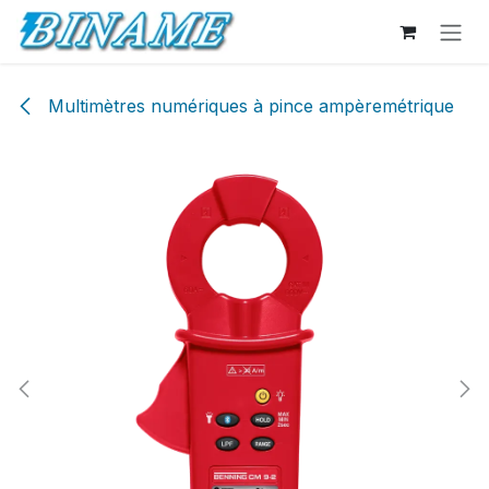
Se rendre au contenu
Multimètres numériques à pince ampèremétrique