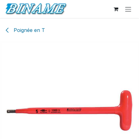
Se rendre au contenu
Poignée en T