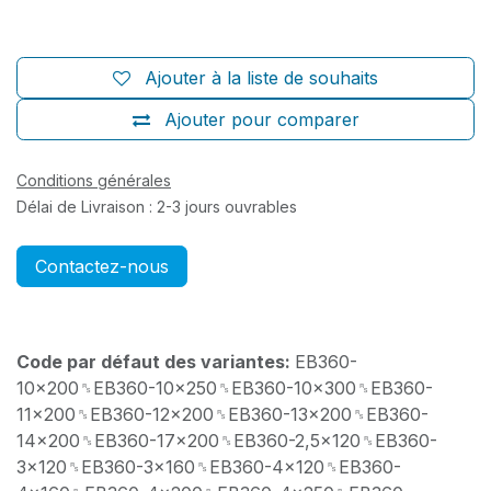
Ajouter à la liste de souhaits
Ajouter pour comparer
Conditions générales
Délai de Livraison : 2-3 jours ouvrables
Contactez-nous
Code par défaut des variantes:
EB360-
10x200␞EB360-10x250␞EB360-10x300␞EB360-
11x200␞EB360-12x200␞EB360-13x200␞EB360-
14x200␞EB360-17x200␞EB360-2,5x120␞EB360-
3x120␞EB360-3x160␞EB360-4x120␞EB360-