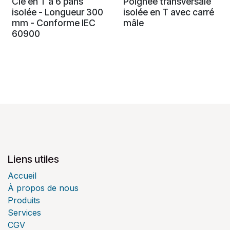
Clé en T à 6 pans
Poignée transversale
isolée - Longueur 300
isolée en T avec carré
mm - Conforme IEC
mâle
60900
Liens utiles
Accueil
À propos de nous
Produits
Services
CGV