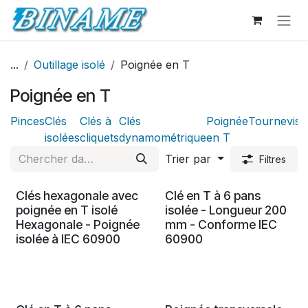
Se rendre au contenu
...
Outillage isolé
Poignée en T
Poignée en T
Pinces
Clés
Clés à
Clés
Poignée
Tournevis
M
isolées
cliquets
dynamométrique
en T
Trier par
Filtres
Clés hexagonale avec
Clé en T à 6 pans
poignée en T isolé
isolée - Longueur 200
Hexagonale - Poignée
mm - Conforme IEC
isolée à IEC 60900
60900