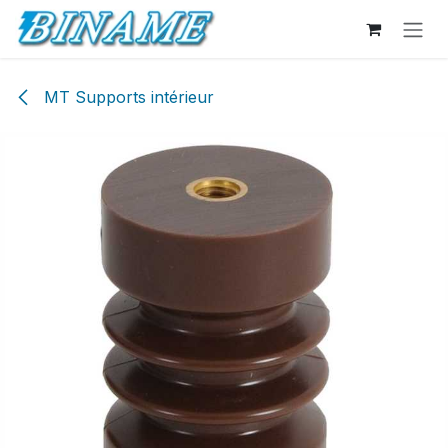
Se rendre au contenu
MT Supports intérieur