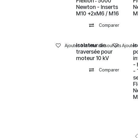
Flexion : 5000
F
Newton - Inserts
N
M10 +2xM6 / M16
M
Comparer
Isolateur de
I
Ajouter à la liste de souhaits
Ajouter 
traversée pour
p
moteur 10 kV
i
-
Comparer
-
se
F
N
M