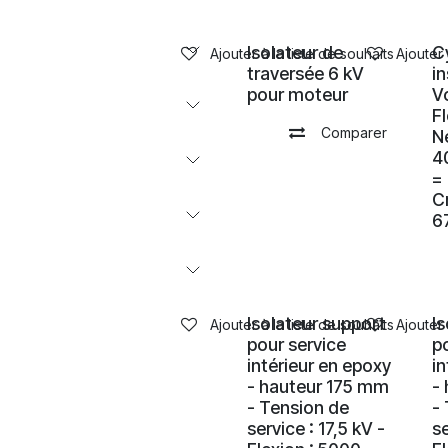
Isolateur de
C
Ajouter à la liste de souhaits
Ajouter 
traversée 6 kV
i
pour moteur
Vo
F
Comparer
N
4
=
C
6
Isolateur support
I
Ajouter à la liste de souhaits
Ajouter 
pour service
p
intérieur en epoxy
i
- hauteur 175 mm
-
- Tension de
-
service : 17,5 kV -
se