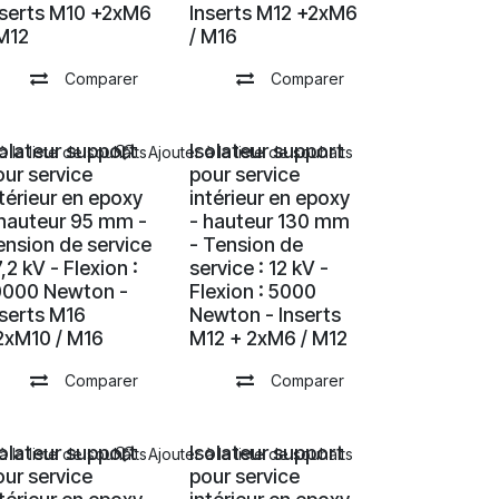
nserts M10 +2xM6
Inserts M12 +2xM6
 M12
/ M16
Comparer
Comparer
solateur support
Isolateur support
à la liste de souhaits
Ajouter à la liste de souhaits
our service
pour service
ntérieur en epoxy
intérieur en epoxy
 hauteur 95 mm -
- hauteur 130 mm
ension de service
- Tension de
7,2 kV - Flexion :
service : 12 kV -
0000 Newton -
Flexion : 5000
nserts M16
Newton - Inserts
2xM10 / M16
M12 + 2xM6 / M12
Comparer
Comparer
solateur support
Isolateur support
à la liste de souhaits
Ajouter à la liste de souhaits
our service
pour service