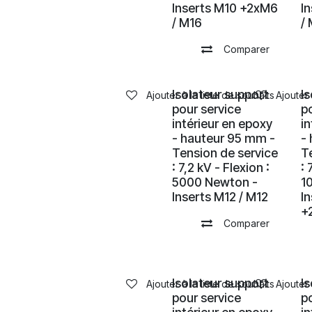
Inserts M10 +2xM6
I
/ M16
/
Comparer
Isolateur support
I
Ajouter à la liste de souhaits
Ajouter 
pour service
p
intérieur en epoxy
i
- hauteur 95 mm -
-
Tension de service
T
: 7,2 kV - Flexion :
: 
5000 Newton -
1
Inserts M12 / M12
I
+
Comparer
Isolateur support
I
Ajouter à la liste de souhaits
Ajouter 
pour service
p