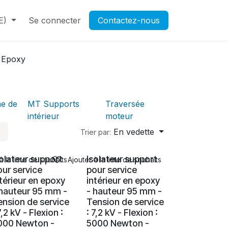
E)
Contactez-nous
Se connecter
Rendez-vous
Contactez-nous
Ouverture d'un compte pr
Epoxy
ne de
MT Supports
Traversée
intérieur
moteur
En vedette
Trier par:
solateur support
Isolateur support
à la liste de souhaits
Ajouter à la liste de souhaits
our service
pour service
ntérieur en epoxy
intérieur en epoxy
 hauteur 95 mm -
- hauteur 95 mm -
ension de service
Tension de service
7,2 kV - Flexion :
: 7,2 kV - Flexion :
000 Newton -
5000 Newton -