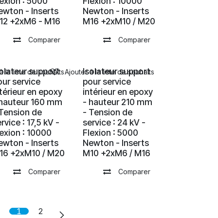
lexion : 5000
Flexion : 10000
ewton - Inserts
Newton - Inserts
12 +2xM6 - M16
M16 +2xM10 / M20
Comparer
Comparer
solateur support
Isolateur support
à la liste de souhaits
Ajouter à la liste de souhaits
our service
pour service
ntérieur en epoxy
intérieur en epoxy
 hauteur 160 mm
- hauteur 210 mm
 Tension de
- Tension de
rvice : 17,5 kV -
service : 24 kV -
lexion : 10000
Flexion : 5000
ewton - Inserts
Newton - Inserts
16 +2xM10 / M20
M10 +2xM6 / M16
Comparer
Comparer
1
2