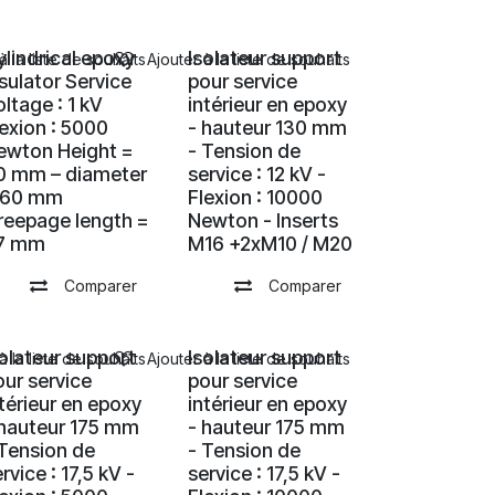
ylindrical epoxy
Isolateur support
à la liste de souhaits
Ajouter à la liste de souhaits
nsulator Service
pour service
ltage : 1 kV
intérieur en epoxy
lexion : 5000
- hauteur 130 mm
ewton Height =
- Tension de
0 mm – diameter
service : 12 kV -
 60 mm
Flexion : 10000
reepage length =
Newton - Inserts
7 mm
M16 +2xM10 / M20
Comparer
Comparer
solateur support
Isolateur support
à la liste de souhaits
Ajouter à la liste de souhaits
our service
pour service
ntérieur en epoxy
intérieur en epoxy
 hauteur 175 mm
- hauteur 175 mm
 Tension de
- Tension de
rvice : 17,5 kV -
service : 17,5 kV -