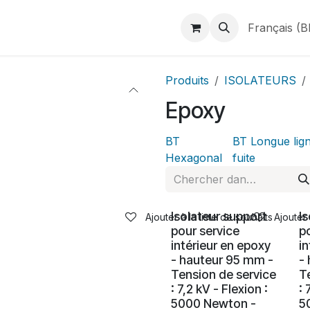
duits
Webshop
Catalogues
À propos de BINAME
Français (B
Produits
ISOLATEURS
Epoxy
BT
BT Longue lig
Hexagonal
fuite
Isolateur support
I
Ajouter à la liste de souhaits
Ajouter 
pour service
p
intérieur en epoxy
i
- hauteur 95 mm -
-
Tension de service
T
: 7,2 kV - Flexion :
: 
5000 Newton -
5