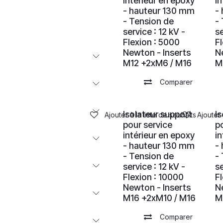
intérieur en epoxy
i
- hauteur 130 mm
-
- Tension de
-
service : 12 kV -
se
Flexion : 5000
F
Newton - Inserts
N
M12 +2xM6 / M16
M
Comparer
Isolateur support
I
Ajouter à la liste de souhaits
Ajouter 
pour service
p
intérieur en epoxy
i
- hauteur 130 mm
-
- Tension de
-
service : 12 kV -
se
Flexion : 10000
F
Newton - Inserts
N
M16 +2xM10 / M16
M
Comparer