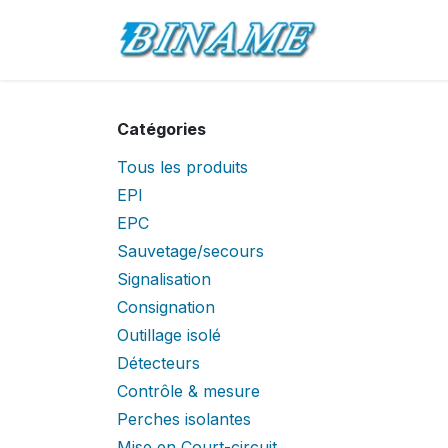
Se rendre au contenu
Accueil
Pro
Catégories
Tous les produits
EPI
EPC
Sauvetage/secours
Signalisation
Consignation
Outillage isolé
Détecteurs
Contrôle & mesure
Perches isolantes
Mise en Court-circuit