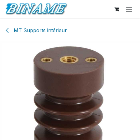
Se rendre au contenu
MT Supports intérieur